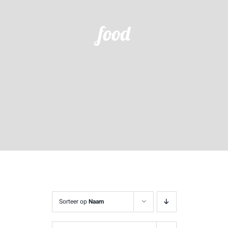
food
Sorteer op
Naam