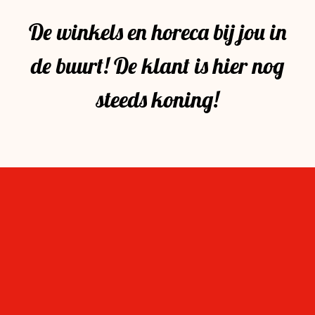
De winkels en horeca bij jou in
de buurt! De klant is hier nog
steeds koning!
Op de hoogte blijven
Wil je als eerste weten wat er te doen is in ‘mijn
Stevensbloem?