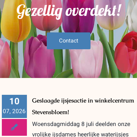
Gezellig overdekt!
Contact
10
Geslaagde ijsjesactie in winkelcentrum
07, 2026
Stevensbloem!
Woensdagmiddag 8 juli deelden onze
vrolijke ijsdames heerlijke waterijsjes