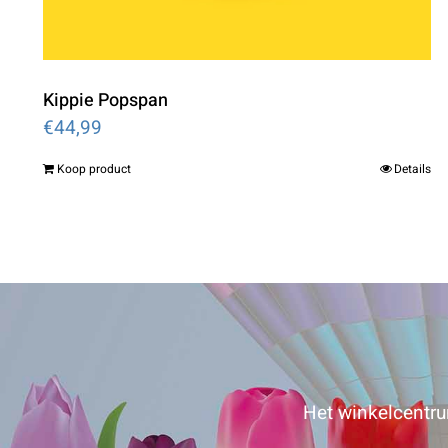
Kippie Popspan
€
44,99
Koop product
Details
Het winkelcentrum