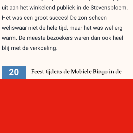
uit aan het winkelend publiek in de Stevensbloem.
Het was een groot succes! De zon scheen
weliswaar niet de hele tijd, maar het was wel erg
warm. De meeste bezoekers waren dan ook heel
blij met de verkoeling.
20
Feest tijdens de Mobiele Bingo in de
06, 2026
Stevensbloem!
Speciaal voor alle vaders, bonusvaders
en opa's kwamen op zaterdag 20 juni
heel veel kinderen naar de Stevensbloem.