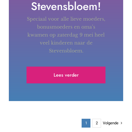
Stevensbloem!
Speciaal voor alle lieve moeders,
bonusmoeders en oma’s
kwamen op zaterdag 9 mei heel
veel kinderen naar de
Stevensbloem.
Lees verder
Volgende
1
2