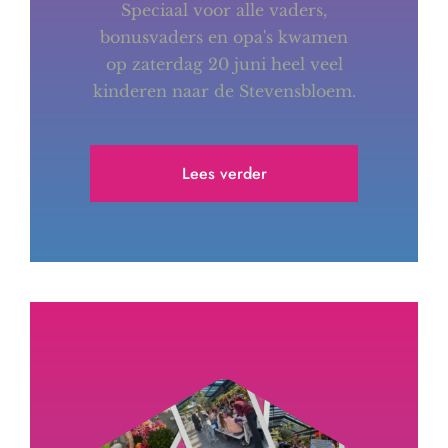
Speciaal voor alle vaders,
bonusvaders en opa's kwamen
op zaterdag 20 juni heel veel
kinderen naar de Stevensbloem.
Lees verder