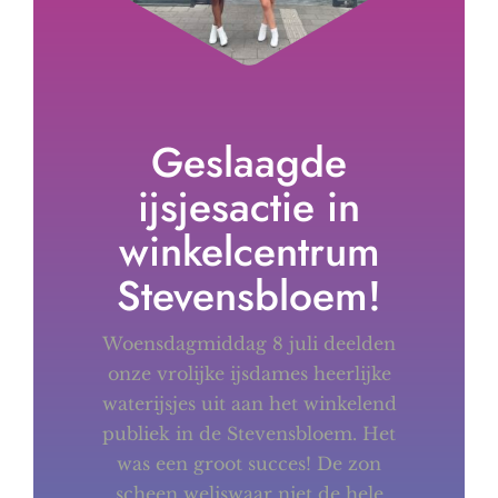
Geslaagde
ijsjesactie in
winkelcentrum
Stevensbloem!
Woensdagmiddag 8 juli deelden
onze vrolijke ijsdames heerlijke
waterijsjes uit aan het winkelend
publiek in de Stevensbloem. Het
was een groot succes! De zon
scheen weliswaar niet de hele