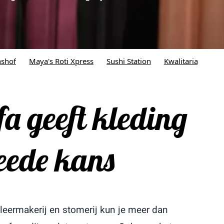
oti Xpress
Sushi Station
Kwalitaria
New York Pizza
a geeft kleding
eede kans
leermakerij en stomerij kun je meer dan