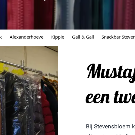
oeve
Kippie
Gall & Gall
Snackbar Stevenshof
Maya's R
Mustaf
een tw
Bij Stevensbloem k