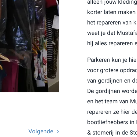
alleen jouw kledin
korter laten maken 
het repareren van k
weet je dat Mustafa
hij alles repareren
Parkeren kun je hie
voor grotere opdra
van gordijnen en de
De gordijnen worden
en het team van Mu
repareren ze hier 
bootliefhebbers in
Volgende
& stomerij in de S