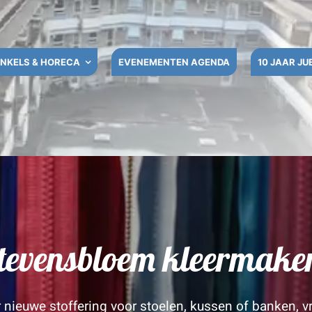
NKELS & HORECA
EVENEMENTEN AGENDA
10 JAAR JU
tevensbloem kleermaker
r nieuwe stoffering voor stoelen, kussen of banken,