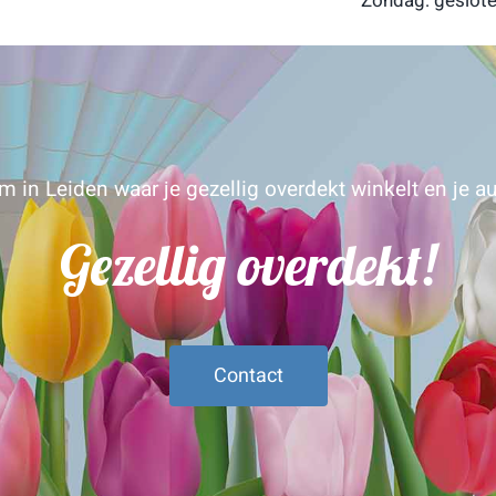
Zondag: geslot
 in Leiden waar je gezellig overdekt winkelt en je au
Gezellig overdekt!
Contact