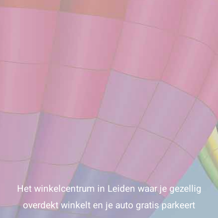
Het winkelcentrum in Leiden waar je gezellig
overdekt winkelt en je auto gratis parkeert