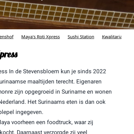
s Roti Xpress
Sushi Station
Kwalitaria
New York Pizza
press
ress In de Stevensbloem kun je sinds 2022
Surinaamse maaltijden terecht. Eigenaren
honre zijn opgegroeid in Suriname en wonen
n Nederland. Het Surinaams eten is dan ook
aplepel ingegeven.
aya voorheen een foodtruck, waar zij
kocht. Daarnaast verzorgde zij veel