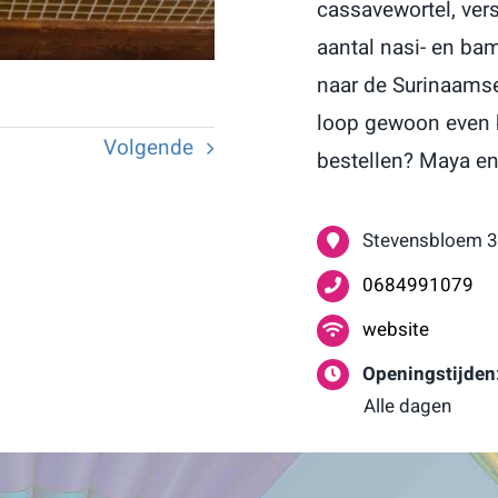
cassavewortel, ver
aantal nasi- en ba
naar de Surinaamse
loop gewoon even b
Volgende
bestellen? Maya en
Stevensbloem 3
0684991079
website
Openingstijden
Alle dagen