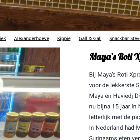
rhoeve
Kippie
Gall & Gall
Snackbar Stevenshof
Maya'
Maya’s Roti X
Bij Maya’s Roti Xp
voor de lekkerste 
Maya en Haviedj D
nu bijna 15 jaar i
letterlijk met de p
In Nederland had M
Surinaams eten ver