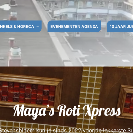
NKELS & HORECA
EVENEMENTEN AGENDA
10 JAAR JU
Maya’s Roti Xpress
 Stevensbloem kun je sinds 2022 voor de lekkerste S