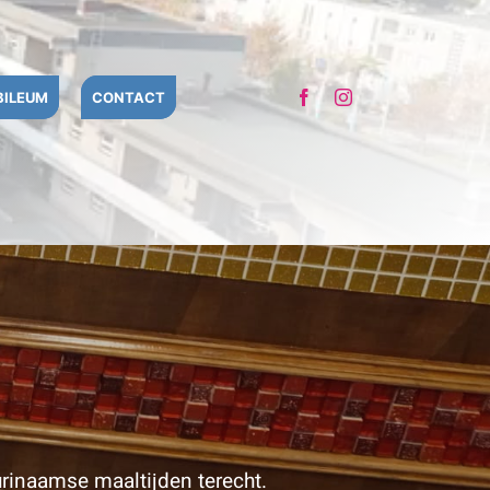
BILEUM
CONTACT
urinaamse maaltijden terecht.