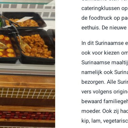
cateringklussen op 
de foodtruck op pad
eethuis. De nieuwe
In dit Surinaamse e
ook voor kiezen om
Surinaamse maaltij
namelijk ook Surin
bezorgen. Alle Sur
vers volgens origin
bewaard familiegeh
moeder. Ook zij had
kip, lam, vegetarisc