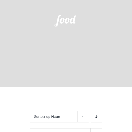
food
Sorteer op
Naam