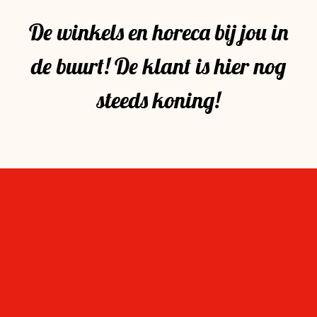
De winkels en horeca bij jou in
de buurt! De klant is hier nog
steeds koning!
Op de hoogte blijven
Wil je als eerste weten wat er te doen is in ‘mijn
Stevensbloem?