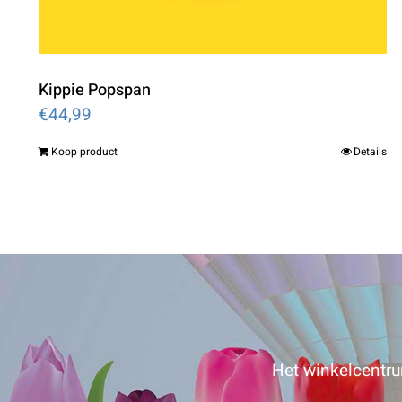
Kippie Popspan
€
44,99
Koop product
Details
Het winkelcentrum