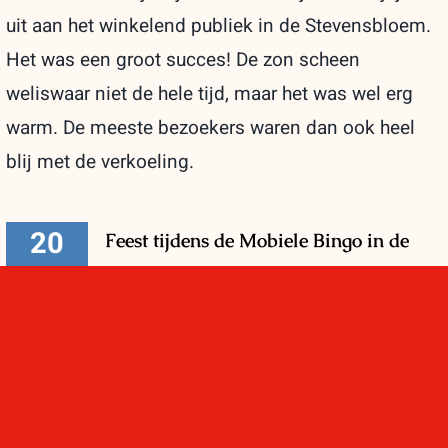
uit aan het winkelend publiek in de Stevensbloem.
Het was een groot succes! De zon scheen
weliswaar niet de hele tijd, maar het was wel erg
warm. De meeste bezoekers waren dan ook heel
blij met de verkoeling.
20
Feest tijdens de Mobiele Bingo in de
06, 2026
Stevensbloem!
Speciaal voor alle vaders, bonusvaders
en opa's kwamen op zaterdag 20 juni
heel veel kinderen naar de Stevensbloem.