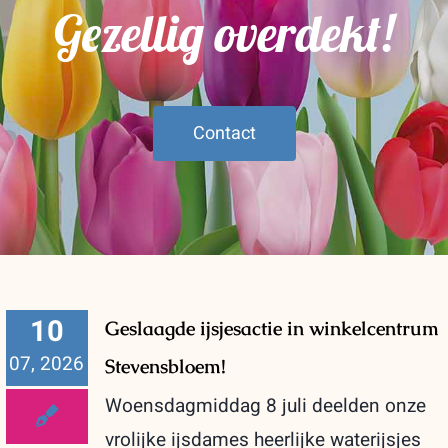
Gezellig overdekt!
Contact
10
Geslaagde ijsjesactie in winkelcentrum
07, 2026
Stevensbloem!
Woensdagmiddag 8 juli deelden onze
vrolijke ijsdames heerlijke waterijsjes