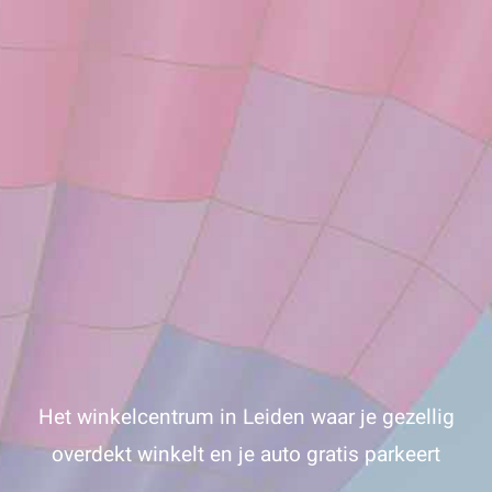
Het winkelcentrum in Leiden waar je gezellig
overdekt winkelt en je auto gratis parkeert