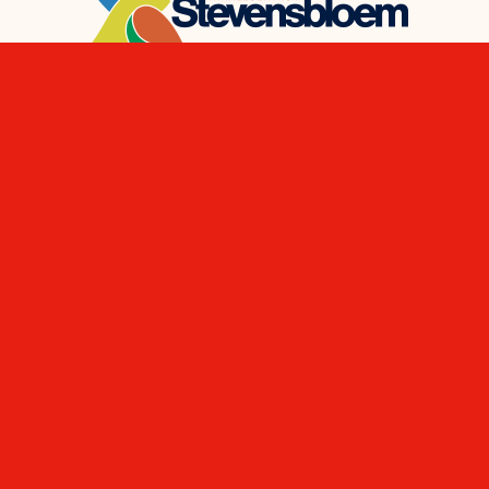
De winkels en horeca bij jou in
de buurt! De klant is hier nog
steeds koning!
Op de hoogte blijven
Wil je als eerste weten wat er te doen is in ‘mijn
Stevensbloem?