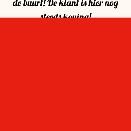
de buurt! De klant is hier nog
steeds koning!
Op de hoogte blijven
Wil je als eerste weten wat er te doen is in ‘mijn
Stevensbloem?
Verzenden