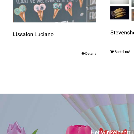
Stevensho
IJssalon Luciano
Bestel nu!
Details
Het winkelcentrum