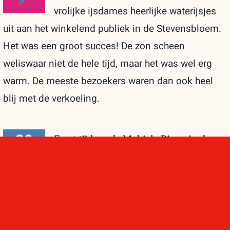
vrolijke ijsdames heerlijke waterijsjes
uit aan het winkelend publiek in de Stevensbloem.
Het was een groot succes! De zon scheen
weliswaar niet de hele tijd, maar het was wel erg
warm. De meeste bezoekers waren dan ook heel
blij met de verkoeling.
20
Feest tijdens de Mobiele Bingo in de
06, 2026
Stevensbloem!
Speciaal voor alle vaders, bonusvaders
en opa's kwamen op zaterdag 20 juni
heel veel kinderen naar de Stevensbloem.