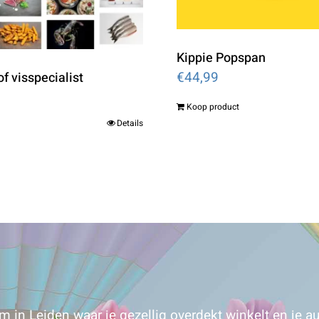
Kippie Popspan
€
44,99
f visspecialist
Koop product
Details
 in Leiden waar je gezellig overdekt winkelt en je au