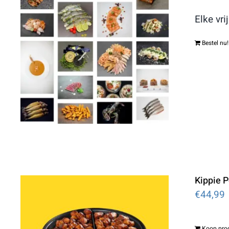
Elke vri
Bestel nu!
Kippie 
€
44,99
Koop pro