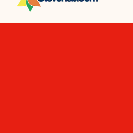
De winkels en horeca bij jou in
de buurt! De klant is hier nog
steeds koning!