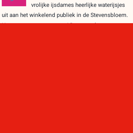
vrolijke ijsdames heerlijke waterijsjes
uit aan het winkelend publiek in de Stevensbloem.
Het was een groot succes! De zon scheen
weliswaar niet de hele tijd, maar het was wel erg
warm. De meeste bezoekers waren dan ook heel
blij met de verkoeling.
20
Feest tijdens de Mobiele Bingo in de
06, 2026
Stevensbloem!
Speciaal voor alle vaders, bonusvaders
en opa's kwamen op zaterdag 20 juni
heel veel kinderen naar de Stevensbloem.