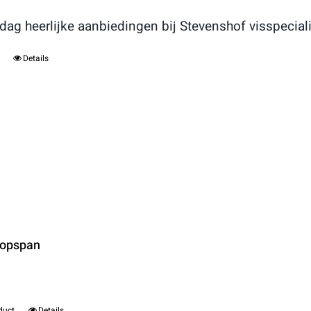
jdag heerlijke aanbiedingen bij Stevenshof visspecial
Details
Popspan
duct
Details