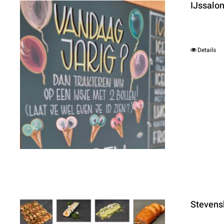
IJssalo
Details
Stevensh