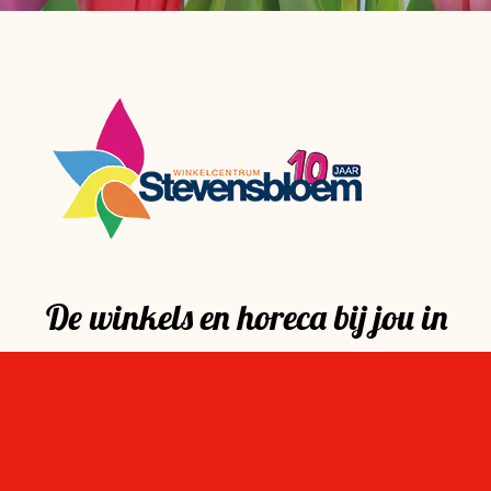
De winkels en horeca bij jou in
de buurt! De klant is hier nog
steeds koning!