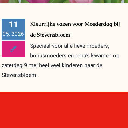
11
Kleurrijke vazen voor Moederdag bij
05, 2026
de Stevensbloem!
Speciaal voor alle lieve moeders,
bonusmoeders en oma’s kwamen op
zaterdag 9 mei heel veel kinderen naar de
Stevensbloem.
25
🌷 10 jaar Stevensbloem: een zonnig
03, 2026
jubileum!
Zaterdag 21 maart was het dubbel