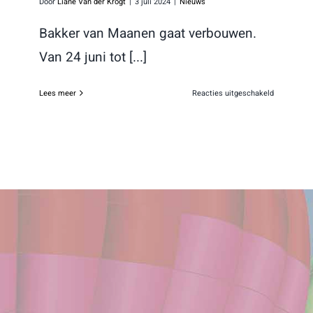
Door
Liane Van der Krogt
|
3 juli 2024
|
Nieuws
Bakker van Maanen gaat verbouwen.
Van 24 juni tot [...]
voor
Lees meer
Reacties uitgeschakeld
Verbouwin
Bakker
van
Maanen