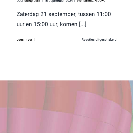
Door
compleetit
|
16 september 2024
|
Evenement
,
Nieuws
Zaterdag 21 september, tussen 11:00
uur en 15:00 uur, komen [...]
voor
Lees meer
Reacties uitgeschakeld
Hollandse
dames
in
de
Stevensbl