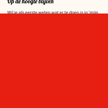
Op de hoogte blijven
Wil je als eerste weten wat er te doen is in ‘mijn
Stevensbloem?
Verzenden
Lees nieuwsbrief feb 2026
Lees nieuwsbrief september 2025
Lees nieuwsbrief november 2024