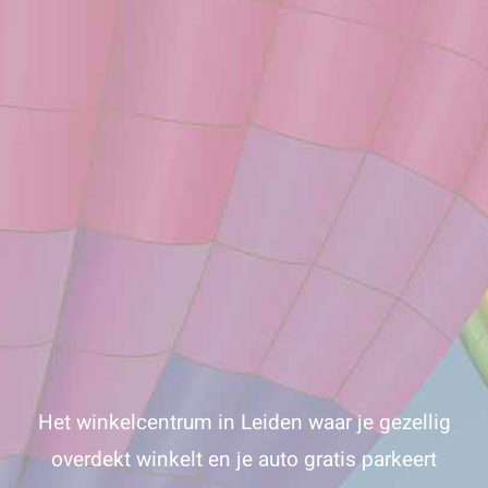
Het winkelcentrum in Leiden waar je gezellig
overdekt winkelt en je auto gratis parkeert