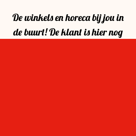
De winkels en horeca bij jou in
de buurt! De klant is hier nog
steeds koning!
Op de hoogte blijven
Wil je als eerste weten wat er te doen is in ‘mijn
Stevensbloem?