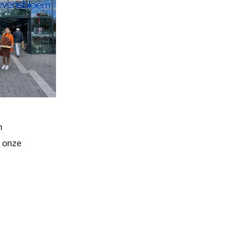
m
t onze