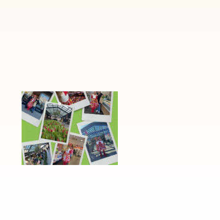
🌷 10 jaar
Geslaagde
Stevensbloem:
ijsjesactie in
een zonnig
winkelcentr
jubileum!
Stevensbloem