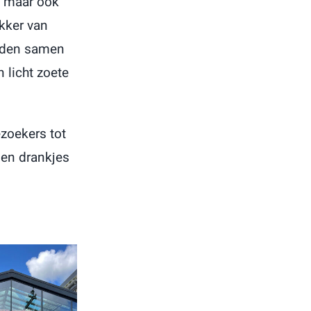
, maar ook
akker van
adden samen
 licht zoete
️
zoekers tot
 en drankjes