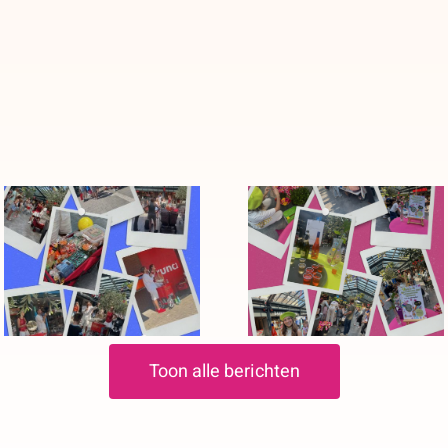
Kleurrijke
Feest tijdens de
vazen voor
Mobiele Bingo
Moederdag bij
in de
de
Stevensbloem!
Stevensbloem!
Toon alle berichten