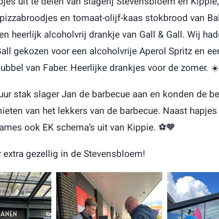
jes uit te delen van slagerij Stevensbloem en Kippie
e pizzabroodjes en tomaat-olijf-kaas stokbrood van B
n heerlijk alcoholvrij drankje van Gall & Gall. Wij h
all gekozen voor een alcoholvrije Aperol Spritz en een
bubbel van Faber. Heerlijke drankjes voor de zomer. ☀
uur stak slager Jan de barbecue aan en konden de be
nieten van het lekkers van de barbecue. Naast hapjes
ames ook EK schema’s uit van Kippie. ⚽️🧡
 extra gezellig in de Stevensbloem!