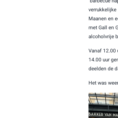
barbecue hap
verrukkelijk
Maanen en ee
met Gall en G
alcoholvrije 
Vanaf 12.00 
14.00 uur ge
deelden de d
Het was weer