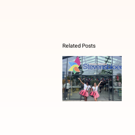
Related Posts
Geslaagde
ijsjesactie in
winkelcentrum
Stevensbloem!