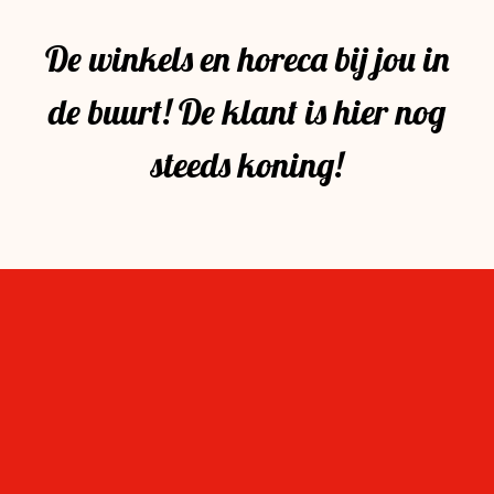
De winkels en horeca bij jou in
de buurt! De klant is hier nog
steeds koning!
Op de hoogte blijven
Wil je als eerste weten wat er te doen is in ‘mijn
Stevensbloem?