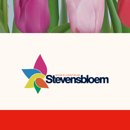
De winkels en horeca bij jou in
de buurt! De klant is hier nog