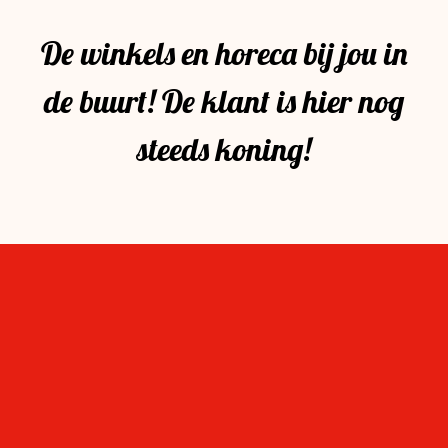
De winkels en horeca bij jou in
de buurt! De klant is hier nog
steeds koning!
Op de hoogte blijven
Wil je als eerste weten wat er te doen is in ‘mijn
Stevensbloem?